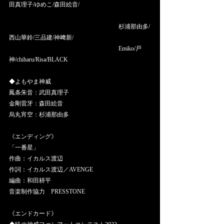
田真理子/ゆめこ/森田絵音/                                               
　　　　　　　　　　　　　　　　　　 杉浦那由多/
西山華鈴/三品建/神﨑新/ 
　　　　　　　　　　　　　　　　　　 Emiko/戸
神/chiharu/Risa/BLACK
◆よもやま神威
鳳条朱音：武田真理子
金剛雷牙：森田絵音
烏丸宵空：杉浦那由多
《エンディング》
「一番星」
作曲：イカルス渡辺
作詞：イカルス渡辺／AVENGE
編曲：和田耕平
音楽制作協力　PRESSTONE
《エンドカード》