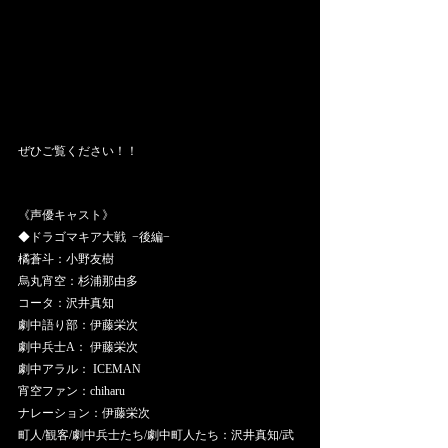
ぜひご覧ください！！
《声優キャスト》 
◆ドラゴマキア大戦  −後編− 
橘蒼斗：小野友樹 
烏丸宵空：杉浦那由多 
コータ：沢井真知 
劇中語り部：伊藤栄次 
劇中兵士A： 伊藤栄次 
劇中アラル： ICEMAN 
宵空ファン：chiharu 
ナレーション：伊藤栄次
町人/観客/劇中兵士たち/劇中町人たち：沢井真知/武