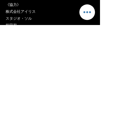
《協力》
株式会社アイリス
スタジオ・ソル
前田家
アイブリス創薬株式会社
ARK MOTORS & TECHNOLOGY L.L.C.
(Dubai,UAE）
吉倉 崇弘
《制作》
KAMUI PROJECT
©︎KAMUI PROJECT
YouTube
コメント