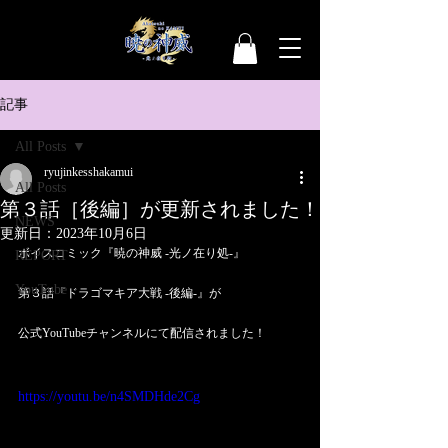
記事
All Posts
ryujinkesshakamui
All Posts
第３話［後編］が更新されました！
NEWS
更新日：
2023年10月6日
ボイスコミック『暁の神威 -光ノ在り処-』
REPORT
YouTube
第３話『ドラゴマキア大戦 -後編-』が
公式YouTubeチャンネルにて配信されました！
https://youtu.be/n4SMDHde2Cg