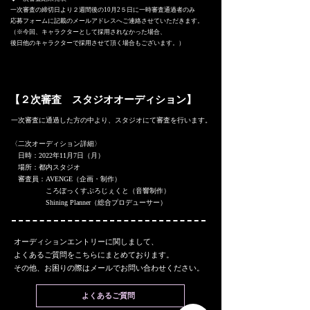
一次審査の締切日より２週間後の10月2５日に一時審査通過者のみ
応募フォームに記載のメールアドレスへご連絡させていただきます。
（
※今回、キャラクターとして採用されなかった場合、
後日他のキャラクターで採用させて頂く場合もございます。）
【２次審査 スタジオオーディション】
一次審査に通過した方の中より、スタジオにて審査を行います。
〈二次オーディション詳細〉
日時：2022年11月7日（月）
場所：都内スタジオ
審査員：AVENGE（企画・制作）
ころぼっくすぷろじぇくと（音響制作）
Shining Planner（総合プロデューサー）
オーディションエントリーに関しまして、
よくあるご質問をこちらにまとめております。
その他、お困りの際はメールでお問い合わせください。
よくあるご質問