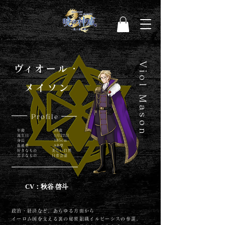
Viol Mason
​ヴィオール・
メイソン
Profile
年齢 38歳
誕生日 1月27日
身長 185cm
​血液型 AB型
好きなもの 美しい自然
苦手なもの 日常会話
CV：秋谷 啓斗
政治・経済など、あらゆる方面から
イーロム国を支える裏の秘密組織イルビーシスの参謀。