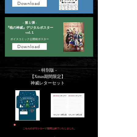
Download
- 第１弾 -
『暁の神威』デジタルポスター
vol.１
​ボイスコミック公開前ポスター
Download
- 特別版 -
【Xmas期間限定】
神威レターセット
こちらのダウンロード期間は​終了いたしました。