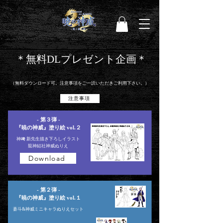
＊無料DLプレゼント企画＊
（
無料ダウンロード可。注
意事項をご一読いただきご利用下さい。）
注意事項
- 第３弾 -
『暁の神威』塗り絵 vol.２
神﨑 新先生描き下ろしイラスト
龍神結社神威ぬりえ
Download
- 第２弾 -
『暁の神威』塗り絵 vol.１
​蒼斗&神威ミニキャラぬりえセット